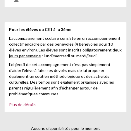
Pour les élèves du CE1 à la 3ème
L'accompagnement scolaire consiste en un accompagnement
collectif encadré par des bénévoles (4 bénévoles pour 10
élèves environ). Les élèves sont inscrits obligatoirement
deux
jours par semaine
: lundi/mercredi ou mardi/jeudi.
L'objectif de cet accompagnement n'est pas simplement
d'aider l'élève à faire ses devoirs mais de lui proposer
également un soutien méthodologique et des activités
culturelles. Des temps sont également organisés avec les
parents régulièrement afin d'échanger autour de
problématiques communes.
Plus de détails
Jours et horaires
Lundi, mardi, jeudi : 16h30-17h30 (CE1-CM2) / 17h30-19h
(6ème-3ème)
Aucune disponibilités pour le moment
Mercredi : 14h-15h (CE1-CM2) / 15h-16h (6ème-3ème)