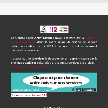
Intéressé.e pour être bénévole ? N'hésitez pas à nous contacter !
Demande de renseignement et inscriptions auprès de
Louise au 01 44 75 60 38 / lwhyte@laligue.org
CPA
ET
CENTRE
Le Centre Paris Anim' Maurice Ravel
est géré par la
Ligue de
SOCIAL
l'enseignement
dans le cadre d'une délégation de service
MAURICE
public, association de loi 1901 à but non lucratif, mouvement
RAVEL
d'éducation populaire.
Il a pour but de
favoriser la découverte et l'apprentissage par la
pratique d'activités
culturelles, artistiques, sportives et de loisirs.
https://paris.fr/votre-avis
Donnez-nous votre avis !