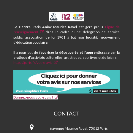
CPA
ET
CENTRE
Le Centre Paris Anim' Maurice Ravel
est géré par la
Ligue de
SOCIAL
l'enseignement
dans le cadre d'une délégation de service
MAURICE
public, association de loi 1901 à but non lucratif, mouvement
RAVEL
d'éducation populaire.
Il a pour but de
favoriser la découverte et l'apprentissage par la
pratique d'activités
culturelles, artistiques, sportives et de loisirs.
https://paris.fr/votre-avis
Donnez-nous votre avis !
CONTACT
CPA
et
6 avenue Maurice Ravel, 75012 Paris
Centre