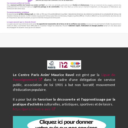
CPA
ET
CENTRE
Le Centre Paris Anim' Maurice Ravel
est géré par la
Ligue de
SOCIAL
l'enseignement
dans le cadre d'une délégation de service
MAURICE
public, association de loi 1901 à but non lucratif, mouvement
RAVEL
d'éducation populaire.
Il a pour but de
favoriser la découverte et l'apprentissage par la
pratique d'activités
culturelles, artistiques, sportives et de loisirs.
https://paris.fr/votre-avis