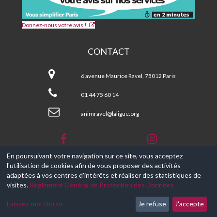
Donnez-nous votre avis !
CONTACT
CPA
et
6 avenue Maurice Ravel, 75012 Paris
Centre
Social
01 44 75 60 14
MAURICE
RAVEL
animravel@laligue.org
En poursuivant votre navigation sur ce site, vous acceptez
l'utilisation de cookies afin de vous proposer des activités
© 2017-2026, Ce site est propulsé par
Aniapps.fr
adaptées à vos centres d'intérêts et réaliser des statistiques de
visites.
Règlement Général de Protection des Données
CGV
CGU Aniapps
Laissez-moi choisir
Je refuse
J'accepte
RGPD