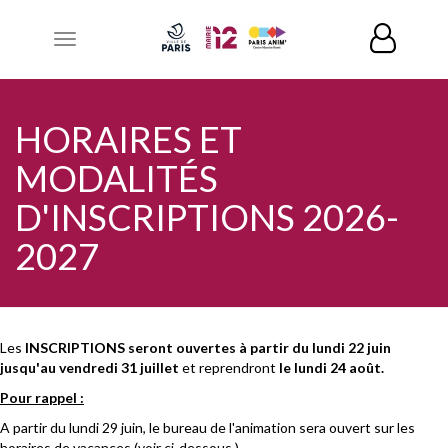
Toggle
navigation
HORAIRES ET
MODALITÉS
D'INSCRIPTIONS 2026-
2027
Les
INSCRIPTIONS seront ouvertes
à partir du lundi 22 juin
jusqu'au vendredi 31 juillet
et reprendront
le lundi 24 août.
Pour rappel :
A partir du lundi 29 juin, le bureau de l'animation sera ouvert sur les
horaires de vacances (voir ci-dessous.)