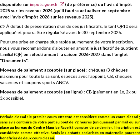
disponible sur
impots.gouv.fr
(de préférence) ou l'avis d'impôt
2025 sur les revenus 2024 (qu'il faudra actualiser en septembre
avec l'avis d'impôt 2026 sur les revenus 2025).
👉 À défaut de présentation d'un de ces justificatifs, le tarif QF10 sera
appliqué et pourra être régularisé avant le 30 septembre 2026.
Pour une prise en charge plus rapide au moment de votre inscription,
nous vous recommandons d'ajouter en amont le justificatif de quotient
familial (QF)
en sélectionnant la saison 2026-2027 dans l'onglet
"Documents".
Moyens de paiement acceptés
(sur place)
:
chèques (3 chèques
maximum pour toute la saison), espèces avec l'appoint, CB, chèques
vacances et coupons sports ANCV.
Moyens de paiement acceptés
(en ligne)
:
CB (paiement en 1x, 2x ou
3x possible).
Période d’essai : le premier cours effectué est considéré comme un cours d’essai ;
sans avis contraire de votre part au bout de 72 heures (uniquement par mail ou sur
place au bureau du Centre Maurice Ravel) à compter de ce dernier, l’inscription est
considérée comme effective.
Seuls les enfants scolarisés en maternelle pourron
bénéficier de deux cours d’essai.