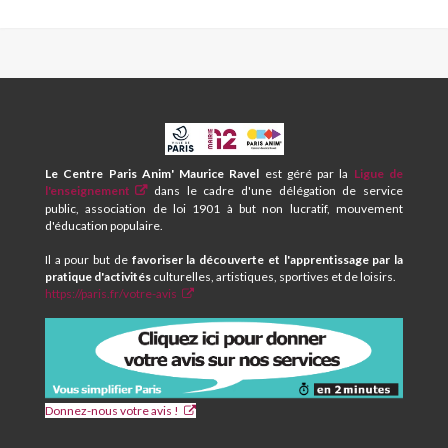
CPA
ET
CENTRE
Le Centre Paris Anim' Maurice Ravel
est géré par la
Ligue de
SOCIAL
l'enseignement
dans le cadre d'une délégation de service
MAURICE
public, association de loi 1901 à but non lucratif, mouvement
RAVEL
d'éducation populaire.
Il a pour but de
favoriser la découverte et l'apprentissage par la
pratique d'activités
culturelles, artistiques, sportives et de loisirs.
https://paris.fr/votre-avis
Donnez-nous votre avis !