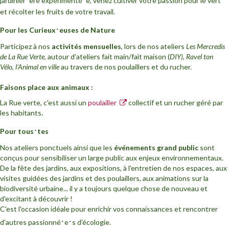
jardinier
ère expérimenté
e, venez cultiver votre passion pour le vert
et récolter les fruits de votre travail.
·
Pour les Curieux
euses de Nature
Participez à nos
activités mensuelles
, lors de nos ateliers
Les Mercredis
de La Rue Verte
, autour d'ateliers fait main/fait maison (
DIY)
,
Ravel ton
Vélo
,
l'Animal en ville
au travers de nos poulaillers et du rucher.
Faisons place aux animaux :
La Rue verte, c'est aussi un
poulailler
collectif et un rucher géré par
les habitants
.
·
Pour tous
tes
Nos ateliers ponctuels ainsi que les
événements grand public
sont
conçus pour sensibiliser un large public aux enjeux environnementaux.
De la fête des jardins, aux expositions, à l'entretien de nos espaces, aux
visites guidées des jardins et des poulaillers, aux animations sur la
biodiversité urbaine... il y a toujours quelque chose de nouveau et
d'excitant à découvrir !
C'est l'occasion idéale pour enrichir vos connaissances et rencontrer
·
·
d'autres passionné
e
s d'écologie.