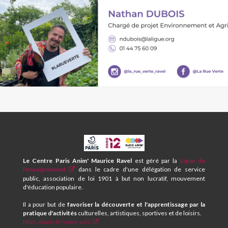
CPA
ET
CENTRE
Le Centre Paris Anim' Maurice Ravel
est géré par la
Ligue de
SOCIAL
l'enseignement
dans le cadre d'une délégation de service
MAURICE
public, association de loi 1901 à but non lucratif, mouvement
RAVEL
d'éducation populaire.
Il a pour but de
favoriser la découverte et l'apprentissage par la
pratique d'activités
culturelles, artistiques, sportives et de loisirs.
https://paris.fr/votre-avis