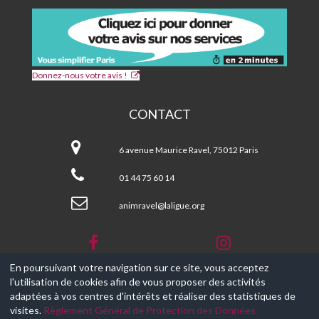
Donnez-nous votre avis !
CONTACT
CPA
et
6 avenue Maurice Ravel, 75012 Paris
Centre
Social
01 44 75 60 14
MAURICE
RAVEL
animravel@laligue.org
En poursuivant votre navigation sur ce site, vous acceptez
l'utilisation de cookies afin de vous proposer des activités
© 2017-2026, Ce site est propulsé par
Aniapps.fr
adaptées à vos centres d'intérêts et réaliser des statistiques de
visites.
Règlement Général de Protection des Données
CGV