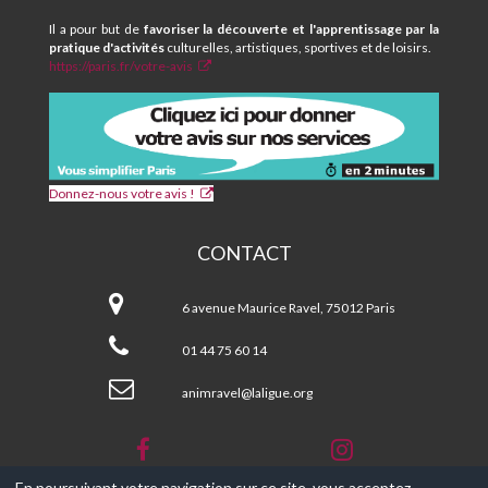
Il a pour but de
favoriser la découverte et l'apprentissage par la
pratique d'activités
culturelles, artistiques, sportives et de loisirs.
https://paris.fr/votre-avis
Donnez-nous votre avis !
CONTACT
CPA
et
6 avenue Maurice Ravel, 75012 Paris
Centre
Social
01 44 75 60 14
MAURICE
RAVEL
animravel@laligue.org
En poursuivant votre navigation sur ce site, vous acceptez