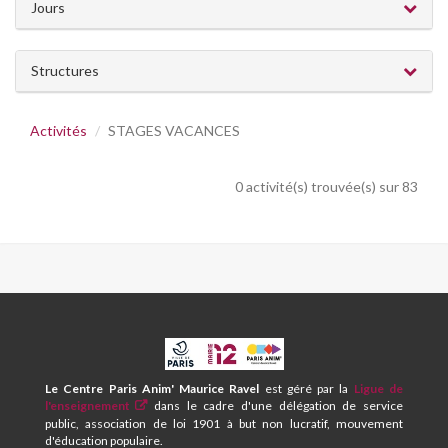
Jours
Structures
Activités
STAGES VACANCES
0 activité(s) trouvée(s) sur 83
CPA
ET
CENTRE
Le Centre Paris Anim' Maurice Ravel
est géré par la
Ligue de
SOCIAL
l'enseignement
dans le cadre d'une délégation de service
MAURICE
public, association de loi 1901 à but non lucratif, mouvement
RAVEL
d'éducation populaire.