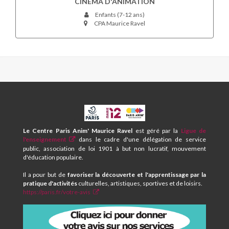
CINÉMA D'ANIMATION
Enfants (7-12 ans)
CPA Maurice Ravel
CPA
ET
CENTRE
Le Centre Paris Anim' Maurice Ravel
est géré par la
Ligue de
SOCIAL
l'enseignement
dans le cadre d'une délégation de service
MAURICE
public, association de loi 1901 à but non lucratif, mouvement
RAVEL
d'éducation populaire.
Il a pour but de
favoriser la découverte et l'apprentissage par la
pratique d'activités
culturelles, artistiques, sportives et de loisirs.
https://paris.fr/votre-avis