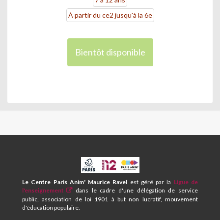
À partir du ce2 jusqu'à la 6e
Bientôt disponible
CPA
ET
CENTRE
Le Centre Paris Anim' Maurice Ravel
est géré par la
Ligue de
SOCIAL
l'enseignement
dans le cadre d'une délégation de service
MAURICE
public, association de loi 1901 à but non lucratif, mouvement
RAVEL
d'éducation populaire.