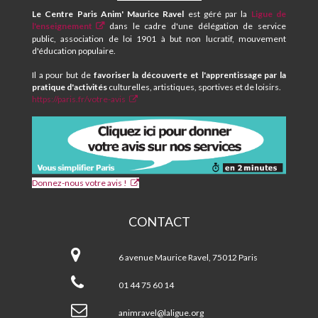
CENTRE
Le Centre Paris Anim' Maurice Ravel
est géré par la
Ligue de
SOCIAL
l'enseignement
dans le cadre d'une délégation de service
MAURICE
public, association de loi 1901 à but non lucratif, mouvement
RAVEL
d'éducation populaire.
Il a pour but de
favoriser la découverte et l'apprentissage par la
pratique d'activités
culturelles, artistiques, sportives et de loisirs.
https://paris.fr/votre-avis
Donnez-nous votre avis !
CONTACT
CPA
et
6 avenue Maurice Ravel, 75012 Paris
Centre
Social
01 44 75 60 14
MAURICE
RAVEL
animravel@laligue.org