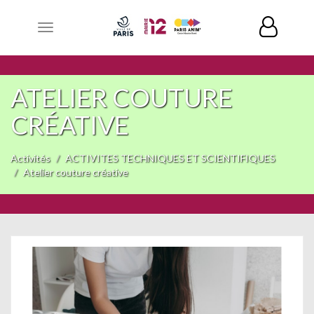
Toggle
navigation
ATELIER COUTURE
CRÉATIVE
Activités
ACTIVITES TECHNIQUES ET SCIENTIFIQUES
Atelier couture créative