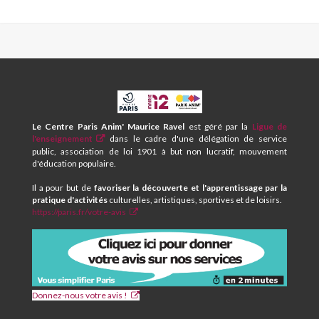
CPA
ET
CENTRE
Le Centre Paris Anim' Maurice Ravel
est géré par la
Ligue de
SOCIAL
l'enseignement
dans le cadre d'une délégation de service
MAURICE
public, association de loi 1901 à but non lucratif, mouvement
RAVEL
d'éducation populaire.
Il a pour but de
favoriser la découverte et l'apprentissage par la
pratique d'activités
culturelles, artistiques, sportives et de loisirs.
https://paris.fr/votre-avis
Donnez-nous votre avis !