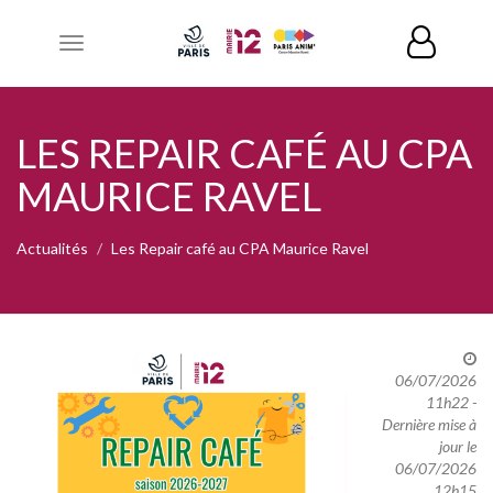
Toggle
navigation
LES REPAIR CAFÉ AU CPA
MAURICE RAVEL
Actualités
Les Repair café au CPA Maurice Ravel
06/07/2026
11h22 -
Dernière mise à
jour le
06/07/2026
12h15