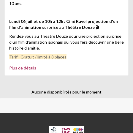
10 ans.
Lundi 06 juillet de 10h à 12h : Ciné Ravel projection d'un
film d'animation surprise au Théâtre Douze 🎬
Rendez-vous au Théâtre Douze pour une projection surprise
d'un film d'animation japonais qui vous fera découvrir une belle
histoire d'amitié.
Tarif : Gratuit / limité à 8 places
Plus de détails
Mardi 07 juillet de 11h30 à 17h : Pique-nique & après-midi
découverte et jeux au Bois de Vincennes avec
l'association Les petits sauvages 🦋
Aucune disponibilités pour le moment
Journée découverte au Bois de Vincennes avec l'association
Les petits sauvages pour en apprendre davantage sur la
biodiversité et pour explorer les merveilles de la nature tout
en s'amusant ! Merci de prévoir le pique-nique de votre
enfant.
Tarif : Gratuit / limité à 8 places
CPA