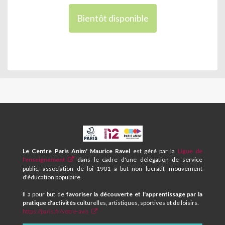
Bientôt disponible
CPA
ET
CENTRE
Le Centre Paris Anim' Maurice Ravel
est géré par la
Ligue de
SOCIAL
l'enseignement
dans le cadre d'une délégation de service
MAURICE
public, association de loi 1901 à but non lucratif, mouvement
RAVEL
d'éducation populaire.
Il a pour but de
favoriser la découverte et l'apprentissage par la
pratique d'activités
culturelles, artistiques, sportives et de loisirs.
https://paris.fr/votre-avis