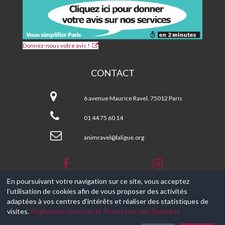
Donnez-nous votre avis !
CONTACT
CPA
et
6 avenue Maurice Ravel, 75012 Paris
Centre
Social
01 44 75 60 14
MAURICE
RAVEL
animravel@laligue.org
En poursuivant votre navigation sur ce site, vous acceptez
l'utilisation de cookies afin de vous proposer des activités
© 2017-2026, Ce site est propulsé par
Aniapps.fr
adaptées à vos centres d'intérêts et réaliser des statistiques de
visites.
Règlement Général de Protection des Données
CGV
CGU Aniapps