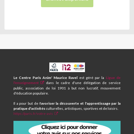
CPA
ET
CENTRE
Le Centre Paris Anim' Maurice Ravel
est géré par la
Ligue de
SOCIAL
l'enseignement
dans le cadre d'une délégation de service
MAURICE
public, association de loi 1901 à but non lucratif, mouvement
RAVEL
d'éducation populaire.
Il a pour but de
favoriser la découverte et l'apprentissage par la
pratique d'activités
culturelles, artistiques, sportives et de loisirs.
https://paris.fr/votre-avis