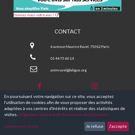
Donnez-nous votre avis !
CONTACT
CPA
et
6 avenue Maurice Ravel, 75012 Paris
Centre
Social
01 44 75 60 14
MAURICE
RAVEL
animravel@laligue.org
En poursuivant votre navigation sur ce site, vous acceptez
l'utilisation de cookies afin de vous proposer des activités
© 2017-2026, Ce site est propulsé par
Aniapps.fr
adaptées à vos centres d'intérêts et réaliser des statistiques de
visites.
Règlement Général de Protection des Données
CGV
CGU Aniapps
Laissez-moi choisir
Je refuse
J'accepte
RGPD