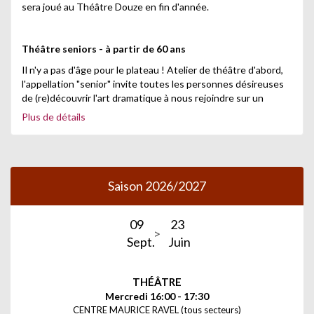
sera joué au Théâtre Douze en fin d'année.
Théâtre seniors - à partir de 60 ans
Il n'y a pas d'âge pour le plateau ! Atelier de théâtre d'abord,
l'appellation "senior" invite toutes les personnes désireuses
de (re)découvrir l'art dramatique à nous rejoindre sur un
créneau bref et pratique. Approche sensible, improvisation et
Plus de détails
travail sur le texte sont au programme.
Saison 2026/2027
09
23
Sept.
Juin
THÉÂTRE
Mercredi 16:00 - 17:30
CENTRE MAURICE RAVEL (tous secteurs)