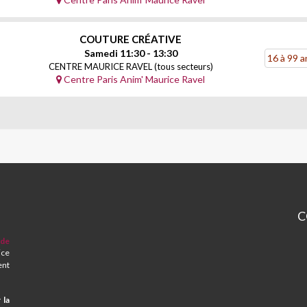
COUTURE CRÉATIVE
Samedi 11:30 - 13:30
16 à 99 a
CENTRE MAURICE RAVEL (tous secteurs)
Centre Paris Anim' Maurice Ravel
C
CP
 de
et
ice
Ce
ent
So
M
RA
 la