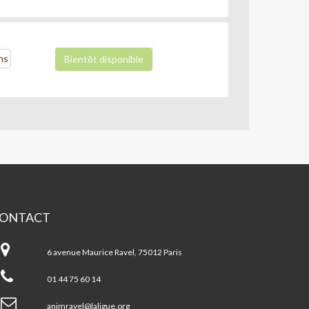
ns
Bientôt disponible
ONTACT
A
6 avenue Maurice Ravel, 75012 Paris
ntre
cial
01 44 75 60 14
AURICE
VEL
animravel@laligue.org