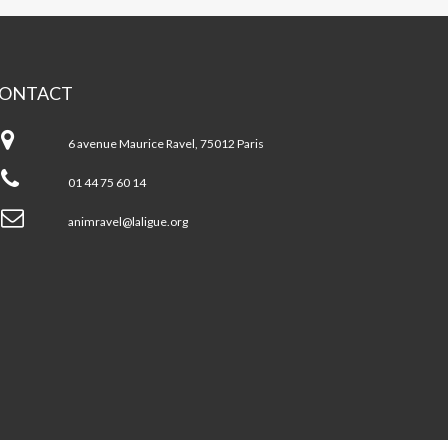
ONTACT
A
6 avenue Maurice Ravel, 75012 Paris
ntre
cial
01 44 75 60 14
AURICE
VEL
animravel@laligue.org