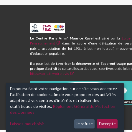
CPA
ET
CENTRE
Le Centre Paris Anim' Maurice Ravel
est géré par la
Ligue
SOCIAL
l'enseignement
dans le cadre d'une délégation de serv
MAURICE
public, association de loi 1901 à but non lucratif, mouvem
RAVEL
d'éducation populaire.
Il a pour but de
favoriser la découverte et l'apprentissage par
pratique d'activités
culturelles, artistiques, sportives et de loisir
https://paris.fr/votre-avis
En poursuivant votre navigation sur ce site, vous acceptez
l'utilisation de cookies afin de vous proposer des activités
adaptées à vos centres d'intérêts et réaliser des
statistiques de visites.
Règlement Général de Protection
Donnez-nous votre avis !
des Données
Laissez-moi choisir
Je refuse
J'accepte