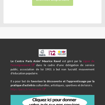
CPA
ET
CENTRE
Le Centre Paris Anim' Maurice Ravel
est géré par la
Ligue de
SOCIAL
l'enseignement
dans le cadre d'une délégation de service
MAURICE
public, association de loi 1901 à but non lucratif, mouvement
RAVEL
d'éducation populaire.
Il a pour but de
favoriser la découverte et l'apprentissage par la
pratique d'activités
culturelles, artistiques, sportives et de loisirs.
https://paris.fr/votre-avis