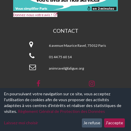
Donnez-nous votre avis !
CONTACT
CPA
et
6 avenue Maurice Ravel, 75012 Paris
Centre
Social
01 44 75 60 14
MAURICE
RAVEL
animravel@laligue.org
En poursuivant votre navigation sur ce site, vous acceptez
l'utilisation de cookies afin de vous proposer des activités
© 2017-2026, Ce site est propulsé par
Aniapps.fr
adaptées à vos centres d'intérêts et réaliser des statistiques de
visites.
Règlement Général de Protection des Données
CGV
CGU Aniapps
Laissez-moi choisir
Je refuse
J'accepte
RGPD