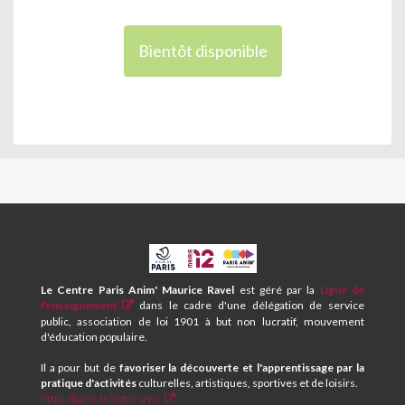
Bientôt disponible
CPA
ET
CENTRE
Le Centre Paris Anim' Maurice Ravel
est géré par la
Ligue de
SOCIAL
l'enseignement
dans le cadre d'une délégation de service
MAURICE
public, association de loi 1901 à but non lucratif, mouvement
RAVEL
d'éducation populaire.
Il a pour but de
favoriser la découverte et l'apprentissage par la
pratique d'activités
culturelles, artistiques, sportives et de loisirs.
https://paris.fr/votre-avis