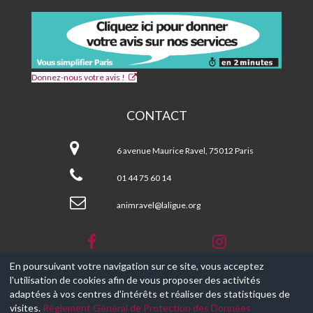
Donnez-nous votre avis !
CONTACT
CPA
et
6 avenue Maurice Ravel, 75012 Paris
Centre
Social
01 44 75 60 14
MAURICE
RAVEL
animravel@laligue.org
En poursuivant votre navigation sur ce site, vous acceptez
l'utilisation de cookies afin de vous proposer des activités
© 2017-2026, Ce site est propulsé par
Aniapps.fr
adaptées à vos centres d'intérêts et réaliser des statistiques de
visites.
Règlement Général de Protection des Données
CGV