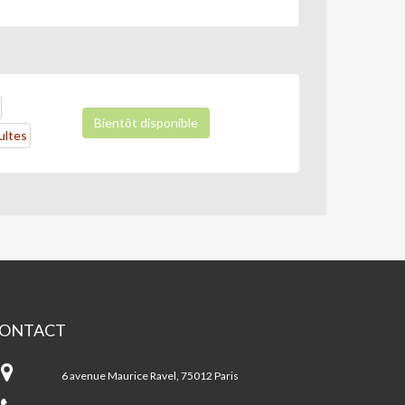
Bientôt disponible
ultes
ONTACT
A
6 avenue Maurice Ravel, 75012 Paris
ntre
cial