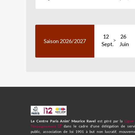
12
26
Saison 2026/2027
Sept.
Juin
CPA
ET
CENTRE
Le Centre Paris Anim' Maurice Ravel
est géré par la
Ligue
SOCIAL
l'enseignement
dans le cadre d'une délégation de serv
MAURICE
public, association de loi 1901 à but non lucratif, mouvem