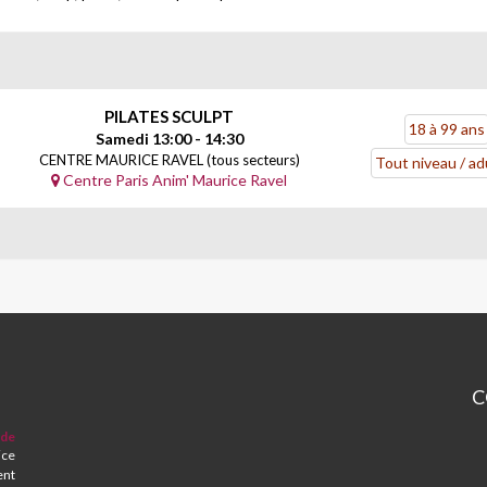
PILATES SCULPT
18 à 99 ans
Samedi 13:00 - 14:30
CENTRE MAURICE RAVEL (tous secteurs)
Tout niveau / ad
Centre Paris Anim' Maurice Ravel
C
CP
 de
et
ice
Ce
ent
So