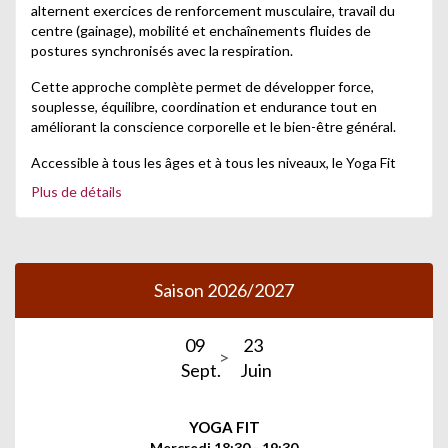
alternent exercices de renforcement musculaire, travail du
centre (gainage), mobilité et enchaînements fluides de
postures synchronisés avec la respiration.
Cette approche complète permet de développer force,
souplesse, équilibre, coordination et endurance tout en
améliorant la conscience corporelle et le bien-être général.
Accessible à tous les âges et à tous les niveaux, le Yoga Fit
propose des adaptations pour que chacun puisse pratiquer à
Plus de détails
son rythme dans une ambiance conviviale et bienveillante.
Saison 2026/2027
09
23
Sept.
Juin
YOGA FIT
Mercredi 18:30 - 19:30