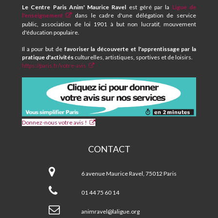
CENTRE
Le Centre Paris Anim' Maurice Ravel
est géré par la
Ligue de
SOCIAL
l'enseignement
dans le cadre d'une délégation de service
MAURICE
public, association de loi 1901 à but non lucratif, mouvement
RAVEL
d'éducation populaire.
Il a pour but de
favoriser la découverte et l'apprentissage par la
pratique d'activités
culturelles, artistiques, sportives et de loisirs.
https://paris.fr/votre-avis
Donnez-nous votre avis !
CONTACT
CPA
et
6 avenue Maurice Ravel, 75012 Paris
Centre
Social
01 44 75 60 14
MAURICE
RAVEL
animravel@laligue.org