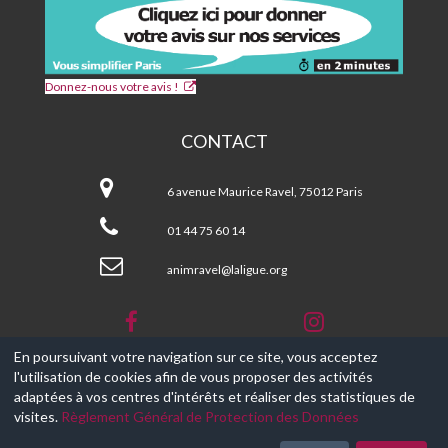
Donnez-nous votre avis !
CONTACT
CPA
et
6 avenue Maurice Ravel, 75012 Paris
Centre
Social
01 44 75 60 14
MAURICE
RAVEL
animravel@laligue.org
En poursuivant votre navigation sur ce site, vous acceptez
l'utilisation de cookies afin de vous proposer des activités
© 2017-2026, Ce site est propulsé par
Aniapps.fr
adaptées à vos centres d'intérêts et réaliser des statistiques de
visites.
Règlement Général de Protection des Données
CGV
CGU Aniapps