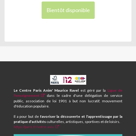
Bientôt disponible
CPA
ET
CENTRE
Le Centre Paris Anim' Maurice Ravel
est géré par la
Ligue de
SOCIAL
l'enseignement
dans le cadre d'une délégation de service
MAURICE
public, association de loi 1901 à but non lucratif, mouvement
RAVEL
d'éducation populaire.
Il a pour but de
favoriser la découverte et l'apprentissage par la
pratique d'activités
culturelles, artistiques, sportives et de loisirs.
https://paris.fr/votre-avis