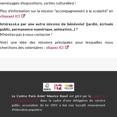
vernissages d'expositions, sorties culturelles) !
Plus d'information sur la mission "accompagnement à la scolarité" en
cliquant ICI
Intéressé.e par une autre mission de bénévolat (jardin, écrivain
public, permanence numérique, animation...) ?
N'hésitez pas à nous contacter !
Voici une idée des missions principales pour lesquelles nous
cherchons des volontaires :
cliquez ICI
CPA
ET
CENTRE
Le Centre Paris Anim' Maurice Ravel
est géré par la
Ligue de
SOCIAL
l'enseignement
dans le cadre d'une délégation de service
MAURICE
public, association de loi 1901 à but non lucratif, mouvement
RAVEL
d'éducation populaire.