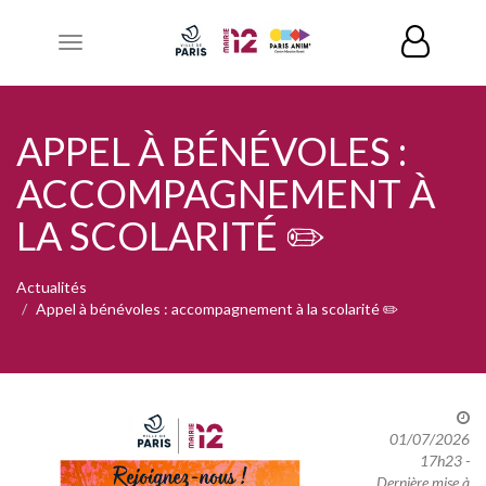
Toggle
navigation
APPEL À BÉNÉVOLES :
ACCOMPAGNEMENT À
LA SCOLARITÉ ✏️
Actualités
Appel à bénévoles : accompagnement à la scolarité ✏️
01/07/2026
17h23 -
Dernière mise à