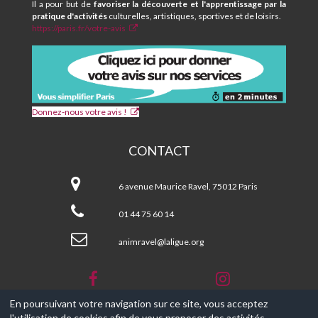
Il a pour but de
favoriser la découverte et l'apprentissage par la
pratique d'activités
culturelles, artistiques, sportives et de loisirs.
https://paris.fr/votre-avis
Donnez-nous votre avis !
CONTACT
CPA
et
6 avenue Maurice Ravel, 75012 Paris
Centre
Social
01 44 75 60 14
MAURICE
RAVEL
animravel@laligue.org
En poursuivant votre navigation sur ce site, vous acceptez
l'utilisation de cookies afin de vous proposer des activités