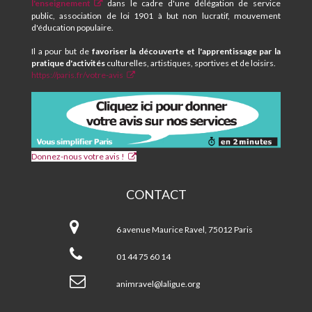
SOCIAL
l'enseignement
dans le cadre d'une délégation de service
MAURICE
public, association de loi 1901 à but non lucratif, mouvement
RAVEL
d'éducation populaire.
Il a pour but de
favoriser la découverte et l'apprentissage par la
pratique d'activités
culturelles, artistiques, sportives et de loisirs.
https://paris.fr/votre-avis
Donnez-nous votre avis !
CONTACT
CPA
et
6 avenue Maurice Ravel, 75012 Paris
Centre
Social
01 44 75 60 14
MAURICE
RAVEL
animravel@laligue.org