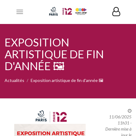
Toggle
navigation
EXPOSITION
ARTISTIQUE DE FIN
D'ANNÉE 🖼
Actualités
Exposition artistique de fin d'année 🖼
11/06/2025
11h31 -
Dernière mise à
jour le