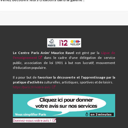
CPA
ET
CENTRE
Le Centre Paris Anim' Maurice Ravel
est géré par la
Ligue de
SOCIAL
l'enseignement
dans le cadre d'une délégation de service
MAURICE
public, association de loi 1901 à but non lucratif, mouvement
RAVEL
d'éducation populaire.
Il a pour but de
favoriser la découverte et l'apprentissage par la
pratique d'activités
culturelles, artistiques, sportives et de loisirs.
https://paris.fr/votre-avis
Donnez-nous votre avis !