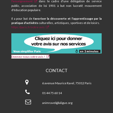
SOCIAL
l'enseignement
dans le cadre d'une délégation de service
MAURICE
public, association de loi 1901 à but non lucratif, mouvement
RAVEL
d'éducation populaire.
Il a pour but de
favoriser la découverte et l'apprentissage par la
pratique d'activités
culturelles, artistiques, sportives et de loisirs.
https://paris.fr/votre-avis
Donnez-nous votre avis !
CONTACT
CPA
et
6 avenue Maurice Ravel, 75012 Paris
Centre
Social
01 44 75 60 14
MAURICE
RAVEL
animravel@laligue.org