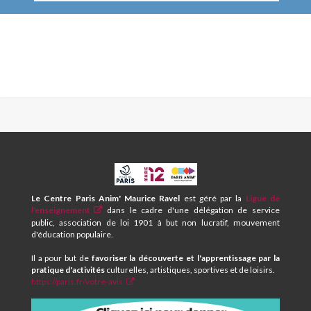
CPA
ET
CENTRE
Le Centre Paris Anim' Maurice Ravel
est géré par la
Ligue de
SOCIAL
l'enseignement
dans le cadre d'une délégation de service
MAURICE
public, association de loi 1901 à but non lucratif, mouvement
RAVEL
d'éducation populaire.
Il a pour but de
favoriser la découverte et l'apprentissage par la
pratique d'activités
culturelles, artistiques, sportives et de loisirs.
https://paris.fr/votre-avis