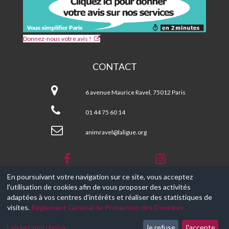
Donnez-nous votre avis !
CONTACT
CPA
et
6 avenue Maurice Ravel, 75012 Paris
Centre
Social
01 44 75 60 14
MAURICE
RAVEL
animravel@laligue.org
En poursuivant votre navigation sur ce site, vous acceptez
l'utilisation de cookies afin de vous proposer des activités
© 2017-2026, Ce site est propulsé par
Aniapps.fr
adaptées à vos centres d'intérêts et réaliser des statistiques de
visites.
Règlement Général de Protection des Données
CGV
CGU Aniapps
Laissez-moi choisir
Je refuse
J'accepte
RGPD