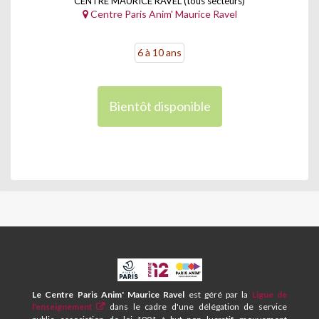
CENTRE MAURICE RAVEL (tous secteurs)
Centre Paris Anim' Maurice Ravel
6 à 10 ans
Bientôt disponible
CPA
ET
CENTRE
Le Centre Paris Anim' Maurice Ravel
est géré par la
Ligue de
SOCIAL
l'enseignement
dans le cadre d'une délégation de service
MAURICE