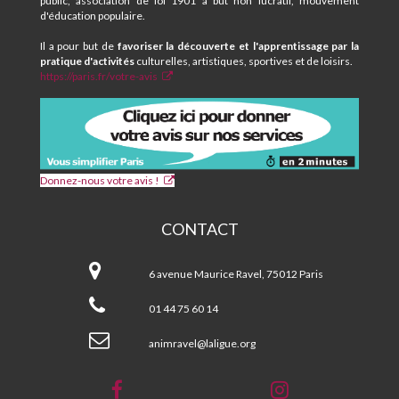
public, association de loi 1901 à but non lucratif, mouvement
RAVEL
d'éducation populaire.
Il a pour but de
favoriser la découverte et l'apprentissage par la
pratique d'activités
culturelles, artistiques, sportives et de loisirs.
https://paris.fr/votre-avis
Donnez-nous votre avis !
CONTACT
CPA
et
6 avenue Maurice Ravel, 75012 Paris
Centre
Social
01 44 75 60 14
MAURICE
RAVEL
animravel@laligue.org