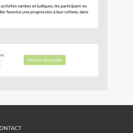
ctivités variées et ludiques, les participant-es
elier favorise une progression à leur rythme, dans
ns
Bientôt disponible
e
ONTACT