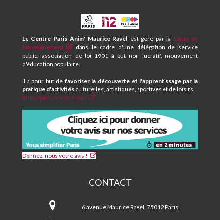
CPA
ET
CENTRE
Le Centre Paris Anim' Maurice Ravel
est géré par la
Ligue de
SOCIAL
l'enseignement
dans le cadre d'une délégation de service
MAURICE
public, association de loi 1901 à but non lucratif, mouvement
RAVEL
d'éducation populaire.
Il a pour but de
favoriser la découverte et l'apprentissage par la
pratique d'activités
culturelles, artistiques, sportives et de loisirs.
https://paris.fr/votre-avis
Donnez-nous votre avis !
CONTACT
CPA
et
6 avenue Maurice Ravel, 75012 Paris
Centre