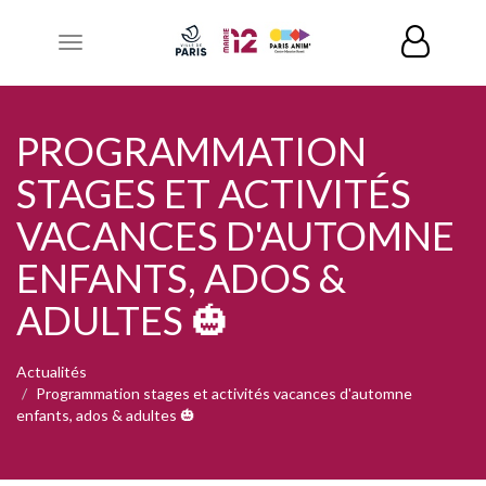
Toggle
navigation
PROGRAMMATION
STAGES ET ACTIVITÉS
VACANCES D'AUTOMNE
ENFANTS, ADOS &
ADULTES 🎃
Actualités
Programmation stages et activités vacances d'automne
enfants, ados & adultes 🎃