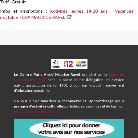
Tarif : Gratuit
Infos et inscriptions :
Activités jeunes 14-20 ans - Vacances
d'octobre - CPA MAURICE RAVEL
CPA
ET
CENTRE
Le Centre Paris Anim' Maurice Ravel
est géré par la
Ligue de
SOCIAL
l'enseignement
dans le cadre d'une délégation de service
MAURICE
public, association de loi 1901 à but non lucratif, mouvement
RAVEL
d'éducation populaire.
Il a pour but de
favoriser la découverte et l'apprentissage par la
pratique d'activités
culturelles, artistiques, sportives et de loisirs.
https://paris.fr/votre-avis