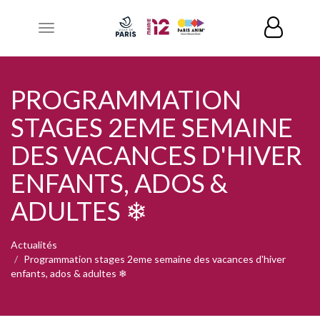
Toggle
navigation
PROGRAMMATION
STAGES 2EME SEMAINE
DES VACANCES D'HIVER
ENFANTS, ADOS &
ADULTES ❄
Actualités
Programmation stages 2eme semaine des vacances d'hiver
enfants, ados & adultes ❄