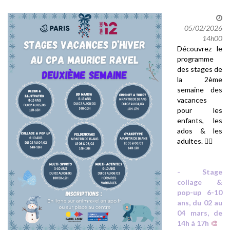
05/02/2026
14h00
Découvrez le
programme
des stages de
la 2ème
semaine des
vacances
pour les
enfants, les
ados & les
adultes. 🤸‍♂️
- Stage
collage &
pop-up 6-10
ans, du 02 au
04 mars, de
14h à 17h
🎨