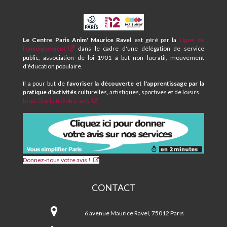
CPA
ET
CENTRE
Le Centre Paris Anim' Maurice Ravel
est géré par la
Ligue de
SOCIAL
l'enseignement
dans le cadre d'une délégation de service
MAURICE
public, association de loi 1901 à but non lucratif, mouvement
RAVEL
d'éducation populaire.
Il a pour but de
favoriser la découverte et l'apprentissage par la
pratique d'activités
culturelles, artistiques, sportives et de loisirs.
https://paris.fr/votre-avis
Donnez-nous votre avis !
CONTACT
CPA
et
6 avenue Maurice Ravel, 75012 Paris
Centre