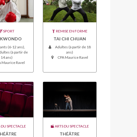
SPORT
REMISE EN FORME
EKWONDO
TAI CHI CHUAN
ants (6-12 ans),
Adultes (à partir de 18
ultes (à partir de
ans)
14 ans)
CPA Maurice Ravel
 Maurice Ravel
 DU SPECTACLE
ARTS DU SPECTACLE
HÉÂTRE
THÉÂTRE