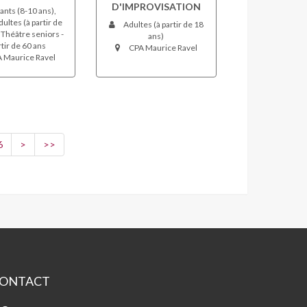
D'IMPROVISATION
ants (8-10 ans),
ultes (à partir de
Adultes (à partir de 18
 Théâtre seniors -
ans)
rtir de 60 ans
CPA Maurice Ravel
 Maurice Ravel
6
>
>>
ONTACT
A