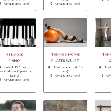
CPA Maurice Ravel
CPA Maurice Ravel
MUSIQUE
REMISE EN FORME
REM
PIANO
PILATES SCULPT
Q
Enfants (5-10 ans),
Adultes (à partir de 18
Adult
os & adultes (à partir de
ans)
12 ans)
CPA Maurice Ravel
CPA
CPA Maurice Ravel