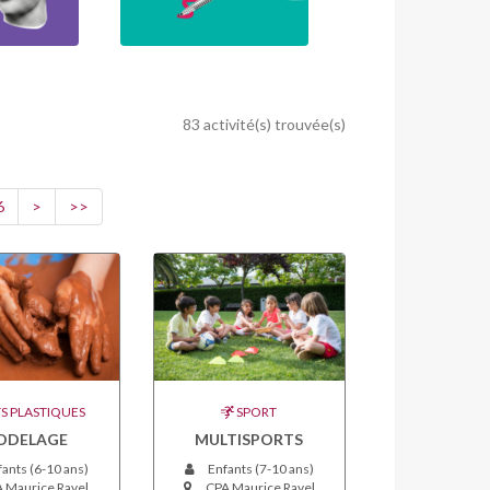
83 activité(s) trouvée(s)
6
>
>>
S PLASTIQUES
SPORT
ODELAGE
MULTISPORTS
ants (6-10 ans)
Enfants (7-10 ans)
 Maurice Ravel
CPA Maurice Ravel