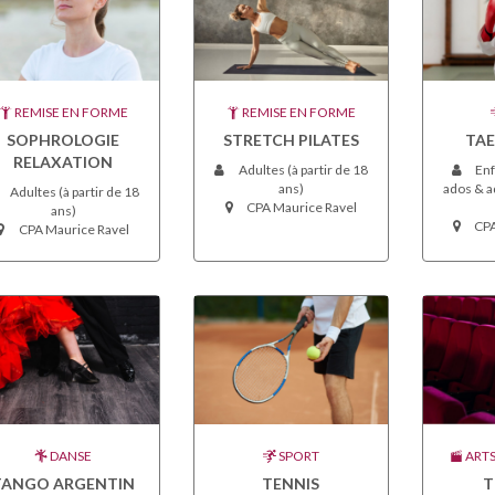
REMISE EN FORME
REMISE EN FORME
SOPHROLOGIE
STRETCH PILATES
TA
RELAXATION
Adultes (à partir de 18
Enf
ans)
ados & ad
Adultes (à partir de 18
CPA Maurice Ravel
ans)
CPA
CPA Maurice Ravel
DANSE
SPORT
ARTS
TANGO ARGENTIN
TENNIS
T