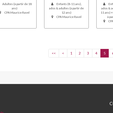
Adultes (à partir de 18
Enfants (8-11 ans),
Enf
ans)
ados & adultes (à partir de
ados & ad
CPA Maurice Ravel
12 ans)
11 ans) +
CPA Maurice Ravel
à pa
CPA
<<
<
1
2
3
4
5
C
CP
 de