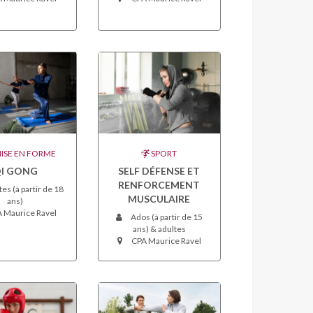
ISE EN FORME
SPORT
I GONG
SELF DÉFENSE ET
RENFORCEMENT
es (à partir de 18
MUSCULAIRE
ans)
 Maurice Ravel
Ados (à partir de 15
ans) & adultes
CPA Maurice Ravel